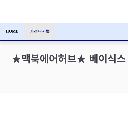
컨
텐
츠
로
HOME
가전디지털
건
너
뛰
★맥북에어허브★ 베이식스 US
기